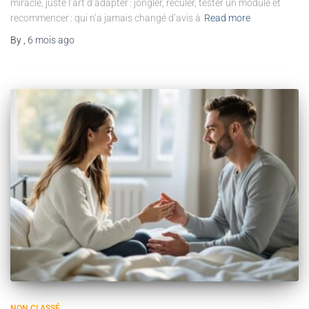
miracle, juste l’art d’adapter : jongler, reculer, tester un module et
recommencer : qui n’a jamais changé d’avis à
Read more
By
,
6 mois
ago
NON CLASSÉ