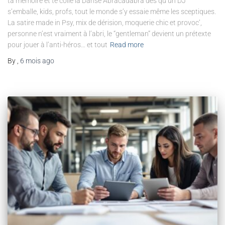
ta mémoire et te colle la Danse Abracadabra dès qu’un DJ
s’emballe, kids, profs, tout le monde s’y essaie même les sceptiques.
La satire made in Psy, mix de dérision, moquerie chic et provoc’,
personne n’est vraiment à l’abri, le “gentleman” devient un prétexte
pour jouer à l’anti-héros… et tout
Read more
By
,
6 mois
ago