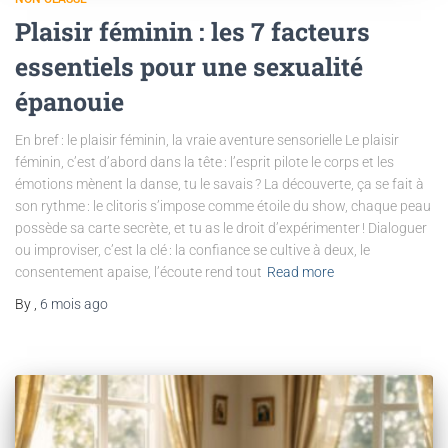
Plaisir féminin : les 7 facteurs
essentiels pour une sexualité
épanouie
En bref : le plaisir féminin, la vraie aventure sensorielle Le plaisir
féminin, c’est d’abord dans la tête : l’esprit pilote le corps et les
émotions mènent la danse, tu le savais ? La découverte, ça se fait à
son rythme : le clitoris s’impose comme étoile du show, chaque peau
possède sa carte secrète, et tu as le droit d’expérimenter ! Dialoguer
ou improviser, c’est la clé : la confiance se cultive à deux, le
consentement apaise, l’écoute rend tout
Read more
By
,
6 mois
ago