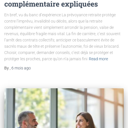
complémentaire expliquées
En bref, vu du banc d’expérience La prévoyance retraite protège
contre l’imprévu, invalidité ou décès, alors que la retraite
complémentaire vient simplement arrondir la pension, valse de
revenus, équilibre fragile mais vital. La fin de carrière, c’est souvent
l’arrêt des contrats collectifs; anticiper ce basculement évite de
sacrés maux de tête et préserve l’autonomie, foi de vieux briscard.
Choisir, comparer, demander conseils, c’est déjà se protéger et
protéger les proches, parce qu’on n’a jamais fini
Read more
By
,
6 mois
ago