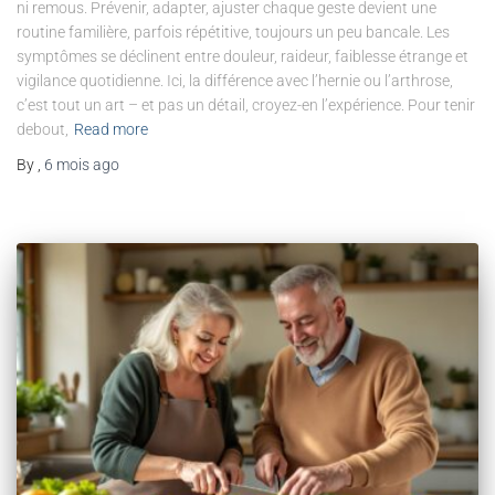
ni remous. Prévenir, adapter, ajuster chaque geste devient une
routine familière, parfois répétitive, toujours un peu bancale. Les
symptômes se déclinent entre douleur, raideur, faiblesse étrange et
vigilance quotidienne. Ici, la différence avec l’hernie ou l’arthrose,
c’est tout un art – et pas un détail, croyez-en l’expérience. Pour tenir
debout,
Read more
By
,
6 mois
ago