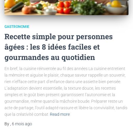
GASTRONOMIE
Recette simple pour personnes
âgées : les 8 idées faciles et
gourmandes au quotidien
En bref, la cuisine réinventée au fil des années La cuisine entretient
la mémoire et aiguise le plaisir, chaque saveur rappelle un souvenir,
rien n’efface cette part d’enfance dans une assiette bien pensée.
L’adaptation devient essentielle, la texture douce, les recettes
simples et le goût bien présent garantissent l’autonomie et la
gourmandise, même quand la mâchoire boude. Préparer reste un
acte de partage, l’outil adapté rassure et libère la convivialité, tandis
que la créativité combat
Read more
By
,
6 mois
ago