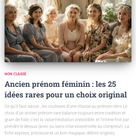
NON CLASSÉ
Ancien prénom féminin : les 25
idées rares pour un choix original
Ce qu’il faut savoir , les coulisses d’une chasse au prénom rétro Le
choix d’un ancien prénom rare balance toujours entre tradition et
grain de folie, c’est la valse-hésitation irrésistible, et l’intime finit par
prendre le dessus (avec ou sans crise existentielle au compteur). La
fiche express, précieuse et un brin magique, délivre origines,