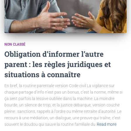
NON CLASSÉ
Obligation d’informer l’autre
parent : les règles juridiques et
situations à connaître
En bref, la routine parentale version Code civil La vigilance sur
chaque partage d’info n’est pas un bonus, c’est la norme, même si
ça sent parfois la lessive oubliée dans la machine. La moindre
bourde, un silence de trop, et la justice débarque, version couche
pleine : sanctions, rappels à l’ordre ou même retraite d’autorité. Le
recours à une médiation, un dialogue, une preuve qui traîne, c’est
souvent le doudou qui sauve la routine familiale du
Read more