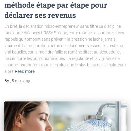
méthode étape par étape pour
déclarer ses revenus
En bref, la déclaration micro-entrepreneur sans filtre La discipline
face aux échéances URSSAF règne, entre routine rassurante et ces
rappels qui tombent sans prévenir, la pression ne lâche jamais
vraiment. La préparation béton des documents essentiels reste ton
vrai bouclier, car la moindre faille te ramène direct au début du jeu,
peu importe les outils numériques. La régularité et la vigilance de
chaque instant font tout, bien plus que le plus beau des simulateurs,
alors
Read more
By
,
5 mois
ago