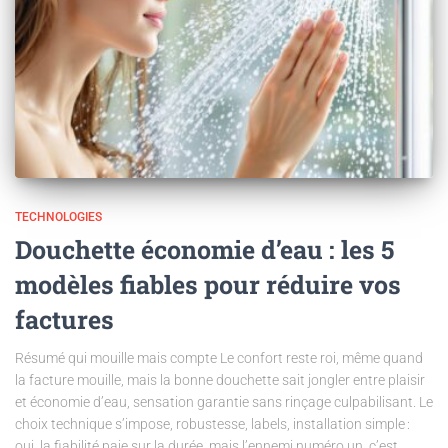
TECHNOLOGIES
Douchette économie d’eau : les 5
modèles fiables pour réduire vos
factures
Résumé qui mouille mais compte Le confort reste roi, même quand
la facture mouille, mais la bonne douchette sait jongler entre plaisir
et économie d’eau, sensation garantie sans rinçage culpabilisant. Le
choix technique s’impose, robustesse, labels, installation simple :
oui, la fiabilité paie sur la durée, mais l’ennemi numéro un, c’est