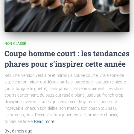
NON CLASSÉ
Coupe homme court : les tendances
phares pour s’inspirer cette année
Résumé, version vestiaire et miroir La coupe courte, vraie zone de
jeu, c’est ton miroir qui décide parfois, parce que l’audace te picote
(ou la fatigue te guette), sans jamais prévenir vraiment. Les styles
courts cartonnent, du buzz cut rasé à blanc jusqu’au french crop
discipliné, avec des fades qui renversent le game et l’undercut
increvable, chacun son délire, son match, son coach (ou pas).
L’entretien, pas d’excuses, faut jouer régulier, produits choisis,
tondeuse fidèle
Read more
By
,
6 mois
ago