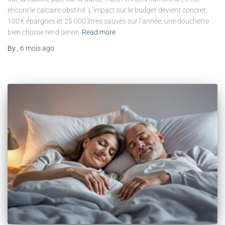
encore le calcaire obstiné. L’impact sur le budget devient concret,
100 € épargnés et 25 000 litres sauvés sur l’année, une douchette
bien choisie rend serein
Read more
By
,
6 mois
ago