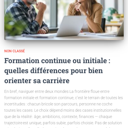
NON CLASSÉ
Formation continue ou initiale :
quelles différences pour bien
orienter sa carrière
En bref, naviguer entre deux mondes La frontière floue entre
formation initiale et formation continue, c’est le terrain de toutes les
incertitudes : chacun bricole son parcours, personne ne coche
toutes les cases. Le choix dépend moins des cases institutionnelles
que de la réalité : âge, ambitions, contexte, finances — chaque
trajectoire est unique, parfois subie, parfois choisie. Pas de solution