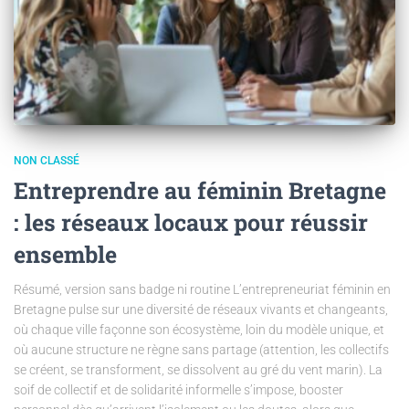
NON CLASSÉ
Entreprendre au féminin Bretagne
: les réseaux locaux pour réussir
ensemble
Résumé, version sans badge ni routine L’entrepreneuriat féminin en
Bretagne pulse sur une diversité de réseaux vivants et changeants,
où chaque ville façonne son écosystème, loin du modèle unique, et
où aucune structure ne règne sans partage (attention, les collectifs
se créent, se transforment, se dissolvent au gré du vent marin). La
soif de collectif et de solidarité informelle s’impose, booster