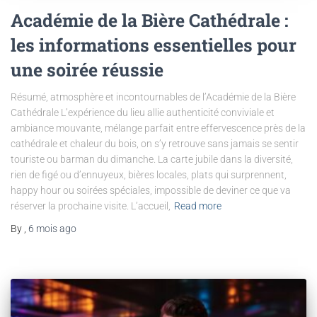
Académie de la Bière Cathédrale :
les informations essentielles pour
une soirée réussie
Résumé, atmosphère et incontournables de l’Académie de la Bière
Cathédrale L’expérience du lieu allie authenticité conviviale et
ambiance mouvante, mélange parfait entre effervescence près de la
cathédrale et chaleur du bois, on s’y retrouve sans jamais se sentir
touriste ou barman du dimanche. La carte jubile dans la diversité,
rien de figé ou d’ennuyeux, bières locales, plats qui surprennent,
happy hour ou soirées spéciales, impossible de deviner ce que va
réserver la prochaine visite. L’accueil,
Read more
By
,
6 mois
ago