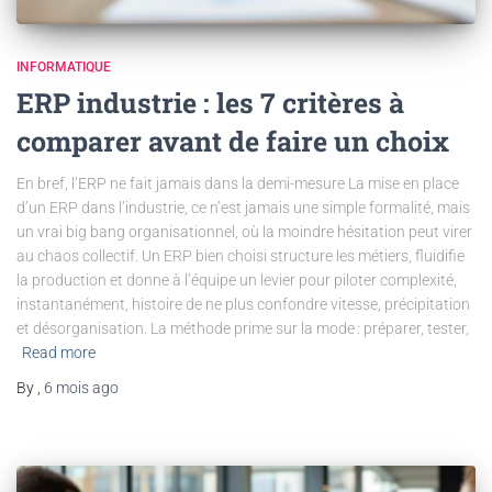
INFORMATIQUE
ERP industrie : les 7 critères à
comparer avant de faire un choix
En bref, l’ERP ne fait jamais dans la demi-mesure La mise en place
d’un ERP dans l’industrie, ce n’est jamais une simple formalité, mais
un vrai big bang organisationnel, où la moindre hésitation peut virer
au chaos collectif. Un ERP bien choisi structure les métiers, fluidifie
la production et donne à l’équipe un levier pour piloter complexité,
instantanément, histoire de ne plus confondre vitesse, précipitation
et désorganisation. La méthode prime sur la mode : préparer, tester,
Read more
By
,
6 mois
ago