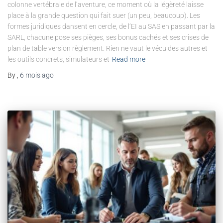
colonne vertébrale de l’aventure, ce moment où la légèreté laisse
place à la grande question qui fait suer (un peu, beaucoup). Les
formes juridiques dansent en cercle, de l’EI au SAS en passant par la
SARL, chacune pose ses pièges, ses bonus cachés et ses crises de
plan de table version règlement. Rien ne vaut le vécu des autres et
les outils concrets, simulateurs et
Read more
By
,
6 mois
ago