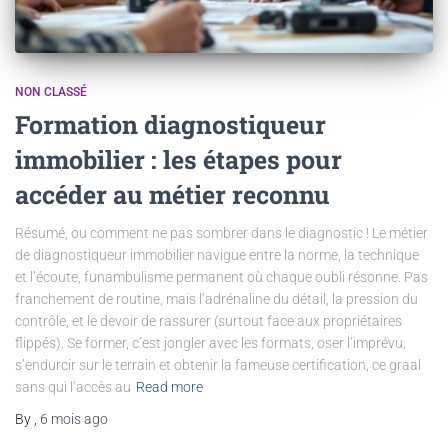
NON CLASSÉ
Formation diagnostiqueur
immobilier : les étapes pour
accéder au métier reconnu
Résumé, ou comment ne pas sombrer dans le diagnostic ! Le métier
de diagnostiqueur immobilier navigue entre la norme, la technique
et l’écoute, funambulisme permanent où chaque oubli résonne. Pas
franchement de routine, mais l’adrénaline du détail, la pression du
contrôle, et le devoir de rassurer (surtout face aux propriétaires
flippés). Se former, c’est jongler avec les formats, oser l’imprévu,
s’endurcir sur le terrain et obtenir la fameuse certification, ce graal
sans qui l’accès au
Read more
By
,
6 mois
ago