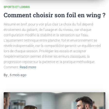
SPORTS ET LOISIRS
Comment choisir son foil en wing ?
Résumé en bref, pour y voir plus clair Le choix du foil dépend
étroitement du gabarit, de l’usage et du niveau, car chaque
configuration modifie la stabilité et la sensation sur l’eau.
L’ajustement technique entre planche, foil et environnement se
révèle indispensable, car la compatibilité garantit un équilibre réel
lors de chaque session. Privilégier les essais et accepter
l’expérimentation permet d’éviter les erreurs classiques, la
progression repose sur la patience et la pratique méthodique.
Comment
Read more
By
,
6 mois
ago