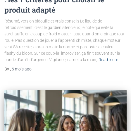
produit adapté
Résumé, version bidouille et vrais conseils Le liquide de
refroidissement, c’est le gardien silencieux, le pote qui évite la
surchauffe et le coup de froid moteur, juste quand on croit que tout
roule. Pas question de jouer à l’apprenti chimiste, chaque moteur
veut SA recette, alors on mate la norme et pas juste la couleur
flashy du bidon. Sur ce coup-là, improviser, ça finit souvent sur la
bande d’arrêt d’urgence. Vigilance, carnet à la main,
Read more
By
,
6 mois
ago