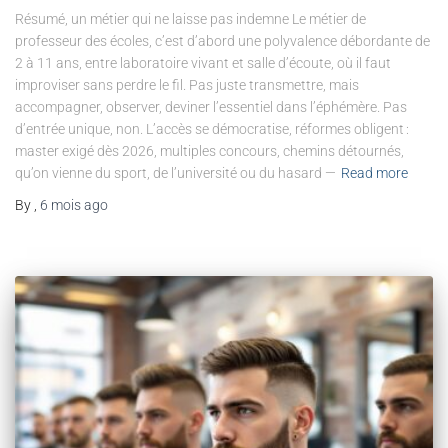
Résumé, un métier qui ne laisse pas indemne Le métier de
professeur des écoles, c’est d’abord une polyvalence débordante de
2 à 11 ans, entre laboratoire vivant et salle d’écoute, où il faut
improviser sans perdre le fil. Pas juste transmettre, mais
accompagner, observer, deviner l’essentiel dans l’éphémère. Pas
d’entrée unique, non. L’accès se démocratise, réformes obligent :
master exigé dès 2026, multiples concours, chemins détournés,
qu’on vienne du sport, de l’université ou du hasard —
Read more
By
,
6 mois
ago