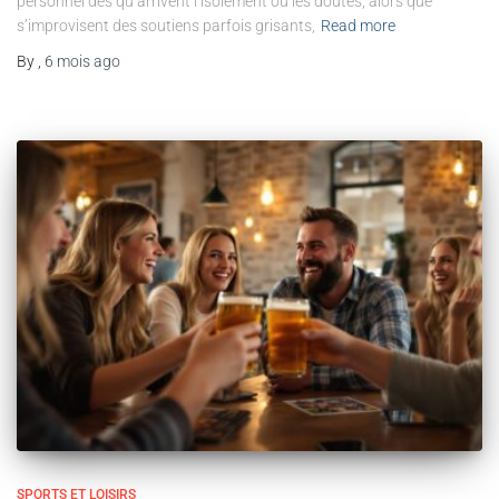
personnel dès qu’arrivent l’isolement ou les doutes, alors que
s’improvisent des soutiens parfois grisants,
Read more
By
,
6 mois
ago
SPORTS ET LOISIRS