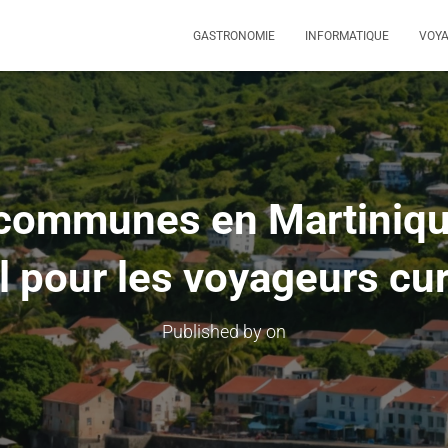
GASTRONOMIE
INFORMATIQUE
VOY
ommunes en Martinique :
l pour les voyageurs cu
Published by
on