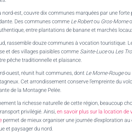
au nord-est, couvre dix communes marquées par une forte 
ondante. Des communes comme
Le Robert
ou
Gros-Morne
o
uthentique, entre plantations de banane et marchés locau
sud, rassemble douze communes à vocation touristique. Le l
ise et des villages paisibles comme
Sainte-Luce
ou
Les Tro
re pêche traditionnelle et plaisance.
ord-ouest, réunit huit communes, dont
Le Morne-Rouge
ou
gneux. Cet arrondissement conserve l’empreinte du volc
sante de la Montagne Pelée.
nement la richesse naturelle de cette région, beaucoup choi
nsport privilégié. Ainsi,
en savoir plus sur la location de 
e
permet de mieux organiser une journée d’exploration au
ue et paysager du nord.