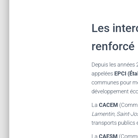
Les inter
renforcé
Depuis les années 2
appelées
EPCI (Ét
communes pour mett
développement écono
La
CACEM
(Commun
Lamentin, Saint-J
transports publics 
La
CAESM
(Commun