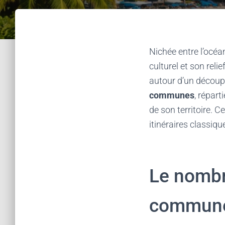
Nichée entre l’océa
culturel et son relie
autour d’un découp
communes
, répart
de son territoire. 
itinéraires classiqu
Le nombre
commune