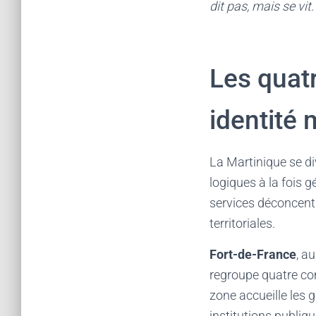
dit pas, mais se vit.
Les quatr
identité
La Martinique se d
logiques à la fois g
services déconcentr
territoriales.
Fort-de-France
, a
regroupe quatre c
zone accueille les g
institutions publiqu