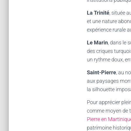
La Trinité
, située 
et une nature ab
expérience rurale a
Le Marin
, dans le 
des criques turquo
un rythme doux, ent
Saint-Pierre
, au n
aux paysages monta
la silhouette impo
Pour apprécier plei
comme moyen de tra
Pierre en Martiniqu
patrimoine historiq