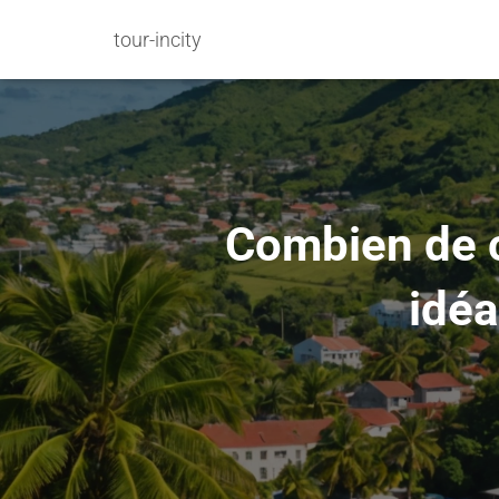
tour-incity
Combien de c
idéa