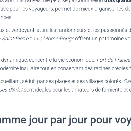
s administratives, l’île peut se parcourir selon
trois gran
itive pour les voyageurs, permet de mieux organiser les d
ances.
x et verdoyant, attire les randonneurs et les passionnés d’
e
Saint-Pierre
ou
Le Morne-Rouge
offrent un patrimoine vo
et dynamique, concentre la vie économique.
Fort-de-France
dernité insulaire tout en conservant des racines créoles f
accueillant, séduit par ses plages et ses villages colorés.
Sai
es-d’Arlet
sont idéales pour les amateurs de farniente et 
amme jour par jour pour vo