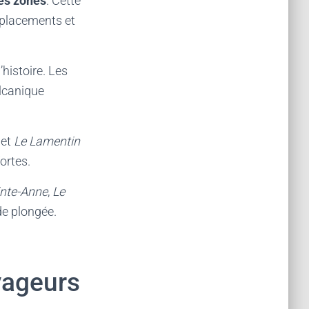
des zones
. Cette
éplacements et
histoire. Les
lcanique
et
Le Lamentin
ortes.
nte-Anne
,
Le
de plongée.
yageurs