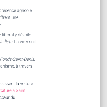
présence agricole
ffrent une
x.
ittoral y dévoile
is-Îlets
. La vie y suit
Fonds-Saint-Denis
,
anisme, à travers
sissent la voiture
voiture à Saint
 cœur du