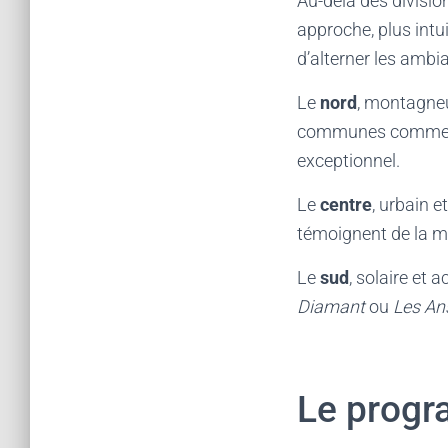
Au-delà des division
approche, plus intu
d’alterner les ambi
Le
nord
, montagneu
communes comm
exceptionnel.
Le
centre
, urbain 
témoignent de la mo
Le
sud
, solaire et 
Diamant
ou
Les Ans
Le progr