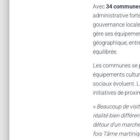
Avec
34 communes r
administrative forte
gouvernance locale
gère ses équipement
géographique, entre 
équilibrée.
Les communes se par
équipements culture
sociaux évoluent. 
initiatives de proxi
« Beaucoup de visit
réalité bien différe
détour d’un marché 
fois ‘l’âme martiniq