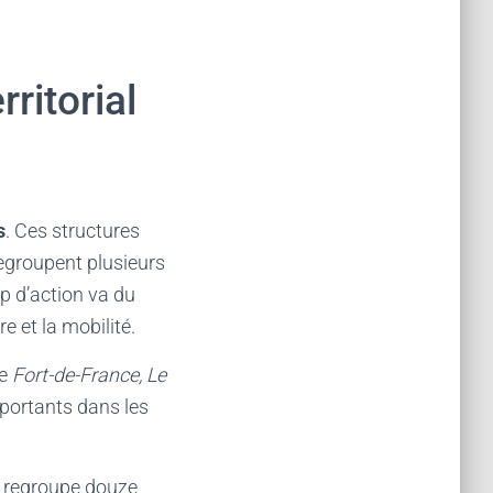
ritorial
s
. Ces structures
egroupent plusieurs
p d’action va du
 et la mobilité.
re
Fort-de-France, Le
mportants dans les
 regroupe douze