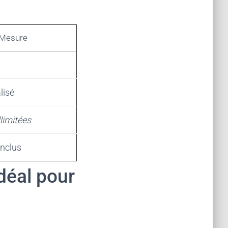
 Mesure
lisé
llimitées
inclus
déal pour