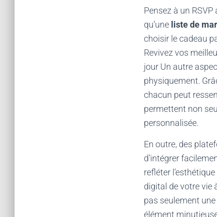
Pensez à un RSVP au
qu’une
liste de ma
choisir le cadeau p
Revivez vos meille
jour Un autre aspec
physiquement. Grâc
chacun peut ressent
permettent non seul
personnalisée.
En outre, des plat
d’intégrer facilemen
refléter l’esthétiqu
digital de votre vi
pas seulement une q
élément minutieuse