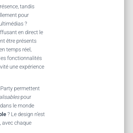
résence, tandis
illement pour
ultimédias ?
usant en direct le
ent être présents
en temps réel,
Ces fonctionnalités
vité une expérience
 Party permettent
lisables
pour
ée dans le monde
ble
? Le design n’est
e, avec chaque