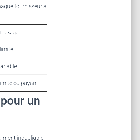
haque fournisseur a
tockage
llimité
ariable
imité ou payant
 pour un
aiment inoubliable.