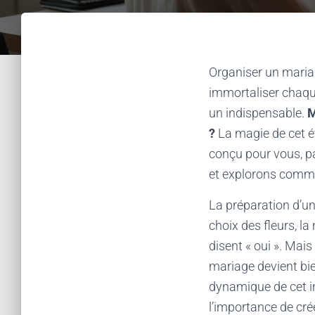
Organiser un maria
immortaliser chaque
un indispensable.
M
?
La magie de cet é
conçu pour vous, p
et explorons comme
La préparation d’un
choix des fleurs, l
disent « oui ». Mai
mariage devient bie
dynamique de cet in
l’importance de cré