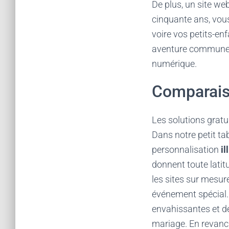
De plus, un site we
cinquante ans, vous
voire vos petits-en
aventure commune. 
numérique.
Comparaiso
Les solutions gratu
Dans notre petit ta
personnalisation
il
donnent toute latit
les sites sur mesur
événement spécial. 
envahissantes et de
mariage. En revanch