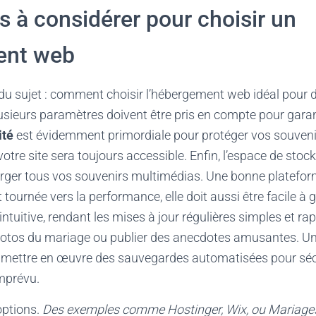
es à considérer pour choisir un
ent web
 du sujet : comment choisir l’hébergement web idéal pour d
lusieurs paramètres doivent être pris en compte pour garan
ité
est évidemment primordiale pour protéger vos souvenirs
votre site sera toujours accessible. Enfin, l’espace de stoc
erger tous vos souvenirs multimédias. Une bonne platefo
tournée vers la performance, elle doit aussi être facile à g
e intuitive, rendant les mises à jour régulières simples et ra
hotos du mariage ou publier des anecdotes amusantes. Un
 de mettre en œuvre des sauvegardes automatisées pour séc
mprévu.
options.
Des exemples comme Hostinger, Wix, ou Mariages