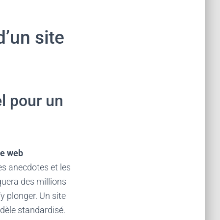
d’un site
el pour un
te web
les anecdotes et les
quera des millions
y plonger. Un site
dèle standardisé.