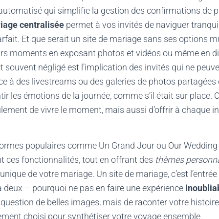
tomatisé qui simplifie la gestion des confirmations de p
riage centralisée
permet à vos invités de naviguer tranqu
arfait. Et que serait un site de mariage sans ses options m
urs moments en exposant photos et vidéos ou même en diff
t souvent négligé est l’implication des invités qui ne peuv
e à des livestreams ou des galeries de photos partagées 
ir les émotions de la journée, comme s’il était sur place. 
ement de vivre le moment, mais aussi d’offrir à chaque in
eformes populaires comme Un Grand Jour ou Our Wedding
t ces fonctionnalités, tout en offrant des
thèmes personna
e unique de votre mariage. Un site de mariage, c’est l’entr
e à deux – pourquoi ne pas en faire une expérience
inoublia
uestion de belles images, mais de raconter votre histoir
ment choisi pour synthétiser votre voyage ensemble.