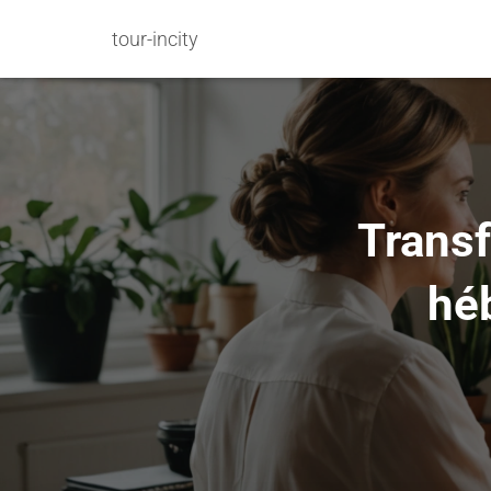
tour-incity
Transf
hé