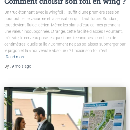
Comment choisir son foil en wing ?
Un truc étonnant avec le wingfoil : il suffit d’une première session
pour oublier le vacarme et la sensation qu’il faut forcer. Soudain,
tout devient fluide, aérien. Même les plans d’eau calmes prennent
une valeur insoupçonnée. Étrange, cette facilité d’accès ! Pourtant,
très vite, le cerveau pose les questions techniques : combien de
centimètres, quelle taille ? Comment ne pas se laisser submerger par
le jargon et la « nouveauté absolue » ? Choisir son foil n’est
Read more
By
,
9 mois
ago