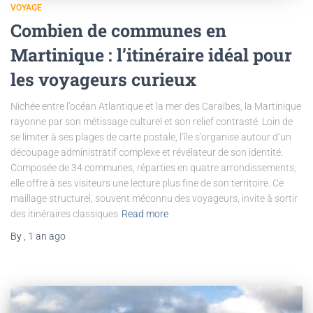
VOYAGE
Combien de communes en
Martinique : l’itinéraire idéal pour
les voyageurs curieux
Nichée entre l’océan Atlantique et la mer des Caraïbes, la Martinique
rayonne par son métissage culturel et son relief contrasté. Loin de
se limiter à ses plages de carte postale, l’île s’organise autour d’un
découpage administratif complexe et révélateur de son identité.
Composée de 34 communes, réparties en quatre arrondissements,
elle offre à ses visiteurs une lecture plus fine de son territoire. Ce
maillage structurel, souvent méconnu des voyageurs, invite à sortir
des itinéraires classiques
Read more
By
,
1 an
ago