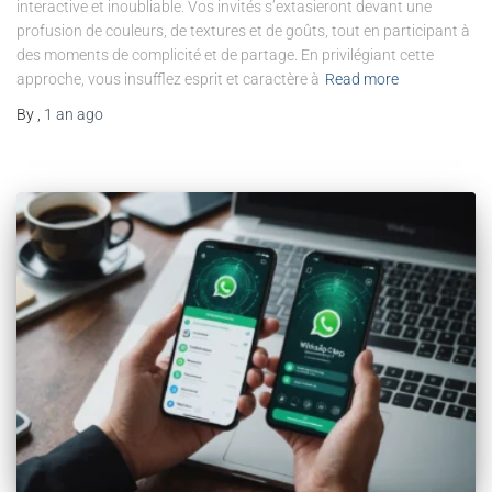
interactive et inoubliable. Vos invités s’extasieront devant une
profusion de couleurs, de textures et de goûts, tout en participant à
des moments de complicité et de partage. En privilégiant cette
approche, vous insufflez esprit et caractère à
Read more
By
,
1 an
ago