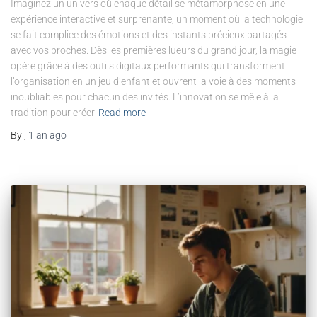
Imaginez un univers où chaque détail se métamorphose en une
expérience interactive et surprenante, un moment où la technologie
se fait complice des émotions et des instants précieux partagés
avec vos proches. Dès les premières lueurs du grand jour, la magie
opère grâce à des outils digitaux performants qui transforment
l’organisation en un jeu d’enfant et ouvrent la voie à des moments
inoubliables pour chacun des invités. L’innovation se mêle à la
tradition pour créer
Read more
By
,
1 an
ago