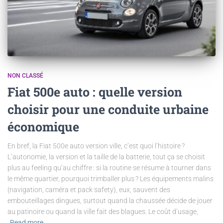
NON CLASSÉ
Fiat 500e auto : quelle version
choisir pour une conduite urbaine
économique
En bref, la Fiat 500e auto version ville, c’est quoi l’histoire ?
L’autonomie, la version et la taille de la batterie, tout ça se choisit
plus au feeling qu’au chiffre : si la routine se résume à tourner dans
le même quartier, pourquoi trimballer plus ? Les équipements malins
(navigation, caméra et pack safety), eux, sauvent des
embouteillages dingues, surtout quand la chaussée décide de jouer
au patinoire ou quand la ville fait des blagues. Le coût d’usage,
Read more