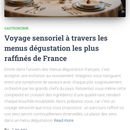
GASTRONOMIE
Voyage sensoriel à travers les
menus dégustation les plus
raffinés de France
Entrer dans l’univers des menus dégustation français, c’est
accepter une invitation au ravissement. Imaginez-vous naviguant
entre une symphonie de saveurs avec chaque plat soigneusement
orchestré par les grands chefs du pays. Ressentez vous-même cette
complexité en croisant des ingrédients d’une qualité rare, rendant
chaque bouchée inoubliable. Alors, préparez-vous, car c’est un
voyage sensoriel que nous vous proposons : un parcours raffiné où
vos sens seront continuellement émerveillés. Le plaisir des sens
dans un menu dégustation
Read more
By
,
1 an
ago