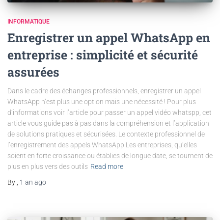
INFORMATIQUE
Enregistrer un appel WhatsApp en
entreprise : simplicité et sécurité
assurées
Dans le cadre des échanges professionnels, enregistrer un appel
WhatsApp n’est plus une option mais une nécessité ! Pour plus
d’informations voir l’article pour passer un appel vidéo whatspp, cet
article vous guide pas à pas dans la compréhension et l’application
de solutions pratiques et sécurisées. Le contexte professionnel de
l’enregistrement des appels WhatsApp Les entreprises, qu’elles
soient en forte croissance ou établies de longue date, se tournent de
plus en plus vers des outils
Read more
By
,
1 an
ago