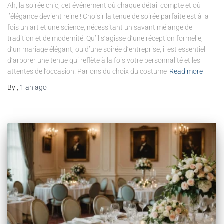
Ah, la soirée chic, cet événement où chaque détail compte et où
l’élégance devient reine ! Choisir la tenue de soirée parfaite est à la
fois un art et une science, nécessitant un savant mélange de
tradition et de modernité. Qu’il s’agisse d’une réception formelle,
d’un mariage élégant, ou d’une soirée d’entreprise, il est essentiel
d’arborer une tenue qui reflète à la fois votre personnalité et les
attentes de l’occasion. Parlons du choix du costume
Read more
By
,
1 an
ago