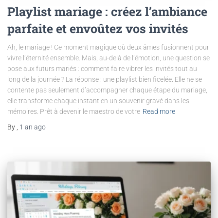
Playlist mariage : créez l’ambiance
parfaite et envoûtez vos invités
Ah, le mariage ! Ce moment magique où deux âmes fusionnent pour
vivre l’éternité ensemble. Mais, au-delà de l’émotion, une question se
pose aux futurs mariés : comment faire vibrer les invités tout au
long de la journée ? La réponse : une playlist bien ficelée. Elle ne se
contente pas seulement d’accompagner chaque étape du mariage,
elle transforme chaque instant en un souvenir gravé dans les
mémoires. Prêt à devenir le maestro de votre
Read more
By
,
1 an
ago