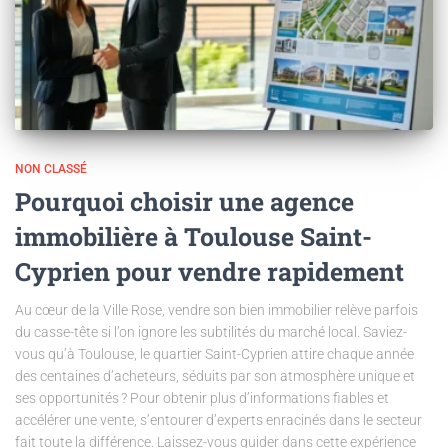
NON CLASSÉ
Pourquoi choisir une agence
immobilière à Toulouse Saint-
Cyprien pour vendre rapidement
Au cœur de la Ville Rose, vendre son bien immobilier relève parfois
du casse-tête si l’on ignore les subtilités du marché local. Saviez-
vous qu’à Toulouse, le quartier Saint-Cyprien attire chaque année
des centaines d’acheteurs, séduits par son atmosphère unique et
ses opportunités ? Pour obtenir plus d’informations fiables et
accélérer une vente, s’entourer d’experts enracinés dans le secteur
fait toute la différence. Laissez-vous guider dans cette expérience