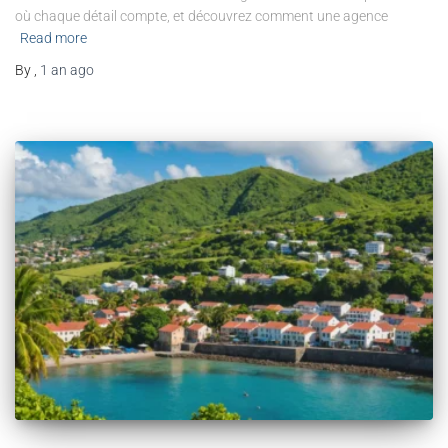
où chaque détail compte, et découvrez comment une agence
Read more
By
,
1 an
ago