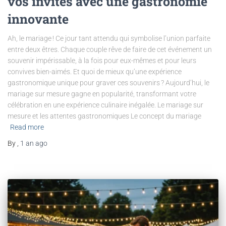
vos invités avec une gastronomie
innovante
Ah, le mariage ! Ce jour tant attendu qui symbolise l’union parfaite
entre deux êtres. Chaque couple rêve de faire de cet événement un
souvenir impérissable, à la fois pour eux-mêmes et pour leurs
convives bien-aimés. Et quoi de mieux qu’une expérience
gastronomique unique pour graver ces souvenirs ? Aujourd’hui, le
mariage sur mesure gagne en popularité, transformant votre
célébration en une expérience culinaire inégalée. Le mariage sur
mesure et les attentes gastronomiques Le concept du mariage
Read more
By
,
1 an
ago