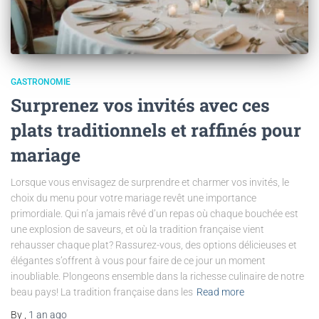
GASTRONOMIE
Surprenez vos invités avec ces
plats traditionnels et raffinés pour
mariage
Lorsque vous envisagez de surprendre et charmer vos invités, le
choix du menu pour votre mariage revêt une importance
primordiale. Qui n’a jamais rêvé d’un repas où chaque bouchée est
une explosion de saveurs, et où la tradition française vient
rehausser chaque plat? Rassurez-vous, des options délicieuses et
élégantes s’offrent à vous pour faire de ce jour un moment
inoubliable. Plongeons ensemble dans la richesse culinaire de notre
beau pays! La tradition française dans les
Read more
By
,
1 an
ago