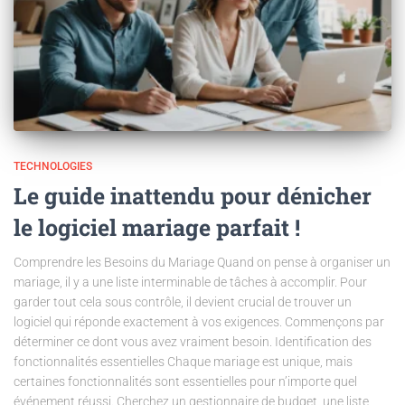
TECHNOLOGIES
Le guide inattendu pour dénicher
le logiciel mariage parfait !
Comprendre les Besoins du Mariage Quand on pense à organiser un
mariage, il y a une liste interminable de tâches à accomplir. Pour
garder tout cela sous contrôle, il devient crucial de trouver un
logiciel qui réponde exactement à vos exigences. Commençons par
déterminer ce dont vous avez vraiment besoin. Identification des
fonctionnalités essentielles Chaque mariage est unique, mais
certaines fonctionnalités sont essentielles pour n’importe quel
événement réussi. Cherchez un gestionnaire de budget, une liste