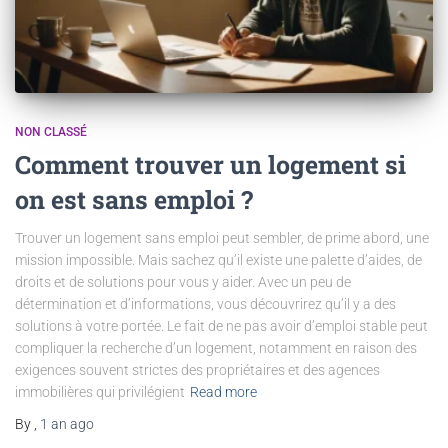
NON CLASSÉ
Comment trouver un logement si
on est sans emploi ?
Trouver un logement sans emploi peut sembler, de prime abord, une
mission impossible. Mais sachez qu’il existe une palette d’aides, de
droits et de solutions pour vous y aider. Avec un peu de
détermination et d’informations, vous découvrirez qu’il y a des
solutions à votre portée. Le fait de ne pas avoir d’emploi stable peut
compliquer la recherche d’un logement, notamment en raison des
exigences souvent strictes des propriétaires et des agences
immobilières qui privilégient
Read more
By
,
1 an
ago