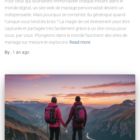
Pour ceux qui souhaitent immortaliser chaque instant dans le
monde digital, un site web de mariage personnalisé devient un
indispensable. Mais pourquoi se contenter du générique quand
l’unique vous tend les bras ? La magie de cet événement peut être
capturée et partagée très facilement grâce à un site conçu pour
vous, par vous. Plongeons dans le monde fascinant des sites de
mariage sur mesure et explorons
Read more
By
,
1 an
ago