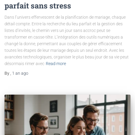
parfait sans stress
Dans l’univers effervescent de la planification de mariage, chaque
détail compte. Entre la recherche du lieu parfait et la gestion des
listes d’invités, le chemin vers un jour sans accroc peut se
transformer en casse-tête. L’intégration des outils numériques a
changé la donne, permettant aux couples de gérer efficacement
toutes les étapes de leur mariage depuis un seul endroit. Avec les
avancées technologiques, organiser le plus beau jour de sa vie peut
désormais rimer avec
Read more
By
,
1 an
ago