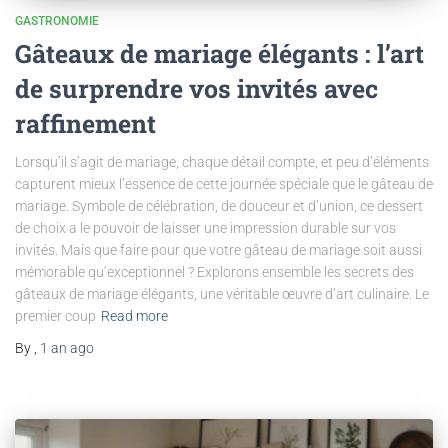
GASTRONOMIE
Gâteaux de mariage élégants : l’art
de surprendre vos invités avec
raffinement
Lorsqu’il s’agit de mariage, chaque détail compte, et peu d’éléments
capturent mieux l’essence de cette journée spéciale que le gâteau de
mariage. Symbole de célébration, de douceur et d’union, ce dessert
de choix a le pouvoir de laisser une impression durable sur vos
invités. Mais que faire pour que votre gâteau de mariage soit aussi
mémorable qu’exceptionnel ? Explorons ensemble les secrets des
gâteaux de mariage élégants, une véritable œuvre d’art culinaire. Le
premier coup
Read more
By
,
1 an
ago