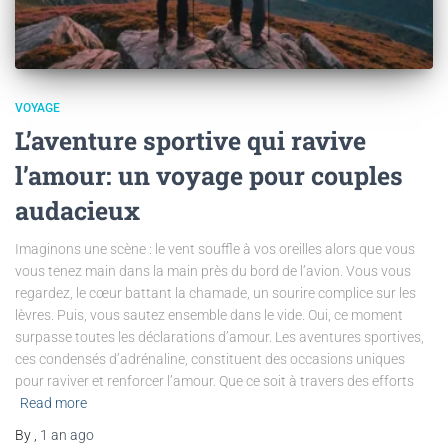
VOYAGE
L’aventure sportive qui ravive
l’amour: un voyage pour couples
audacieux
Imaginons une scène : le vent souffle à vos oreilles alors que vous
vous tenez main dans la main près du bord de l’avion. Vous vous
regardez, le cœur battant la chamade, un sourire complice sur les
lèvres. Puis, vous sautez ensemble dans le vide. Oui, ce moment
surpasse toutes les déclarations d’amour. Les aventures sportives,
ces condensés d’adrénaline, constituent des occasions uniques
pour raviver et renforcer l’amour. Que ce soit à travers des efforts
Read more
By
,
1 an
ago