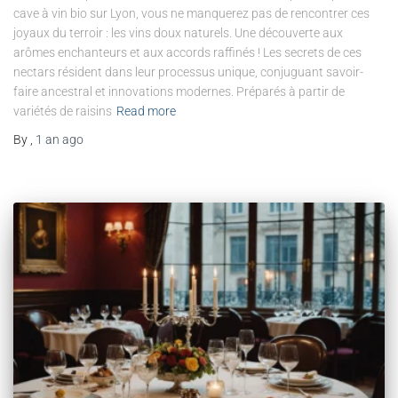
cave à vin bio sur Lyon, vous ne manquerez pas de rencontrer ces
joyaux du terroir : les vins doux naturels. Une découverte aux
arômes enchanteurs et aux accords raffinés ! Les secrets de ces
nectars résident dans leur processus unique, conjuguant savoir-
faire ancestral et innovations modernes. Préparés à partir de
variétés de raisins
Read more
By
,
1 an
ago