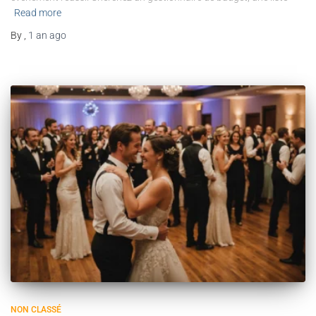
Read more
By
,
1 an
ago
NON CLASSÉ