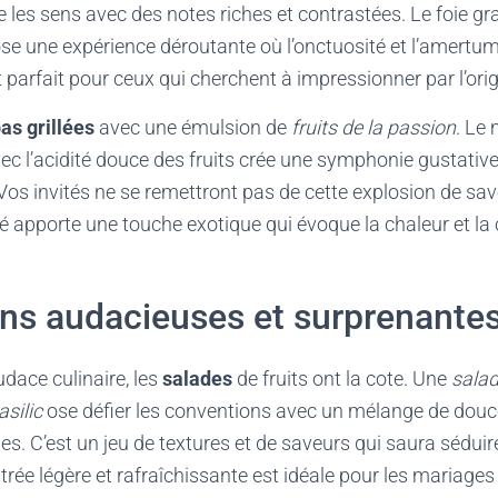
le les sens avec des notes riches et contrastées. Le foie g
se une expérience déroutante où l’onctuosité et l’amertu
parfait pour ceux qui cherchent à impressionner par l’origin
s grillées
avec une émulsion de
fruits de la passion
. Le
ec l’acidité douce des fruits crée une symphonie gustative à
r. Vos invités ne se remettront pas de cette explosion de sav
pporte une touche exotique qui évoque la chaleur et la c
ns audacieuses et surprenante
dace culinaire, les
salades
de fruits ont la cote. Une
salad
asilic
ose défier les conventions avec un mélange de douc
s. C’est un jeu de textures et de saveurs qui saura séduir
trée légère et rafraîchissante est idéale pour les mariages 