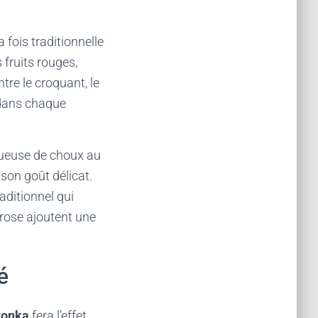
a fois traditionnelle
 fruits rouges,
tre le croquant, le
 dans chaque
tueuse de choux au
son goût délicat.
aditionnel qui
e rose ajoutent une
é
tonka
fera l’effet