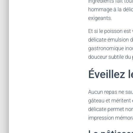
ingrédients fait tou
hommage à la délic
exigeants.
Et si le poisson es
délicate émulsion 
gastronomique inoub
douceur subtile du 
Éveillez 
Aucun repas ne saur
gâteau et méritent 
délicate permet non
impression mémora