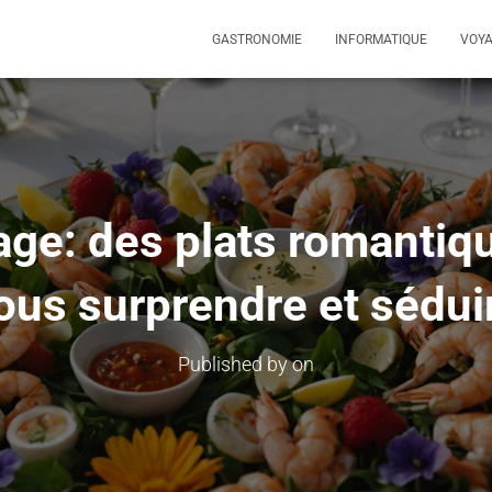
GASTRONOMIE
INFORMATIQUE
VOY
ge: des plats romantiqu
ous surprendre et sédui
Published by
on