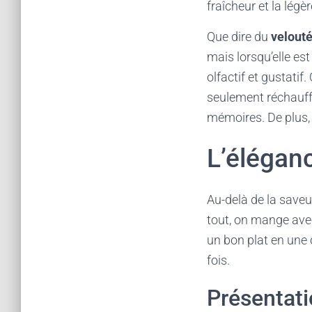
fraîcheur et la légè
Que dire du
velouté
mais lorsqu’elle es
olfactif et gustati
seulement réchauffe
mémoires. De plus, 
L’éléganc
Au-delà de la saveur
tout, on mange avec
un bon plat en une œ
fois.
Présentati