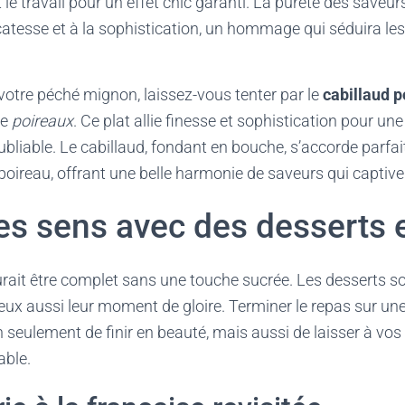
t le travail pour un effet chic garanti. La pureté des saveurs
atesse et à la sophistication, un hommage qui séduira les
t votre péché mignon, laissez-vous tenter par le
cabillaud 
de
poireaux
. Ce plat allie finesse et sophistication pour un
liable. Le cabillaud, fondant en bouche, s’accorde parfa
poireau, offrant une belle harmonie de saveurs qui captive
les sens avec des desserts 
ait être complet sans une touche sucrée. Les desserts sont
eux aussi leur moment de gloire. Terminer le repas sur un
 seulement de finir en beauté, mais aussi de laisser à vos 
ble.