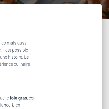
lles mais aussi
il est possible
une histoire. Le
érience culinaire
que le
foie gras
, cet
liance, bien