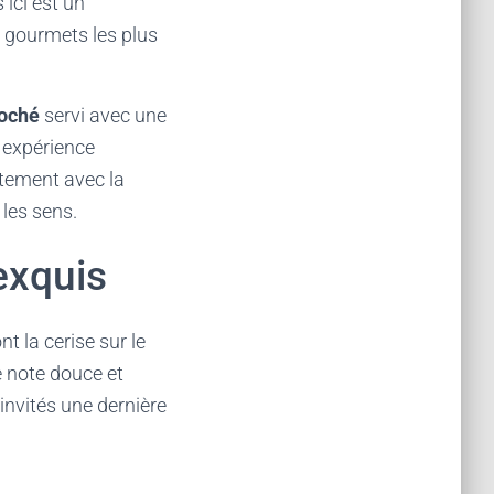
 ici est un
 gourmets les plus
poché
servi avec une
e expérience
itement avec la
 les sens.
exquis
 la cerise sur le
e note douce et
invités une dernière