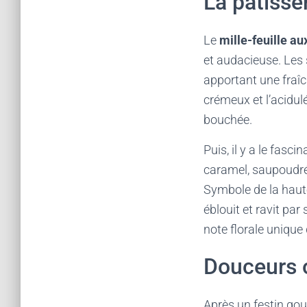
La pâtisser
Le
mille-feuille au
et audacieuse. Les s
apportant une fraîch
crémeux et l’acidul
bouchée.
Puis, il y a le fasci
caramel, saupoudrée
Symbole de la haute
éblouit et ravit par
note florale unique
Douceurs o
Après un festin go