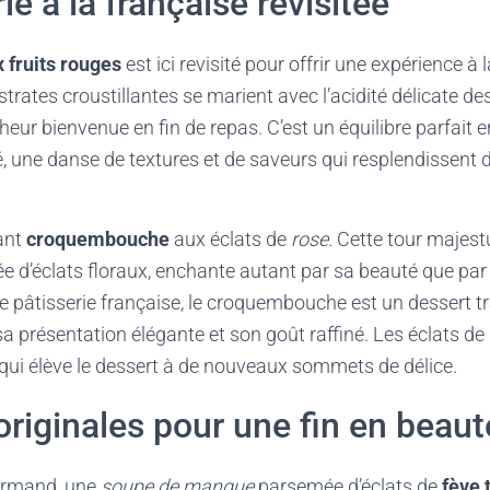
ie à la française revisitée
x fruits rouges
est ici revisité pour offrir une expérience à l
trates croustillantes se marient avec l’acidité délicate des
eur bienvenue en fin de repas. C’est un équilibre parfait en
é, une danse de textures et de saveurs qui resplendissent
nant
croquembouche
aux éclats de
rose
. Cette tour majes
 d’éclats floraux, enchante autant par sa beauté que par 
 pâtisserie française, le croquembouche est un dessert tr
 sa présentation élégante et son goût raffiné. Les éclats d
 qui élève le dessert à de nouveaux sommets de délice.
riginales pour une fin en beaut
urmand, une
soupe de mangue
parsemée d’éclats de
fève 