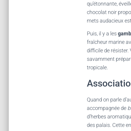
qu’étonnante, éveil
chocolat noir propo
mets audacieux est 
Puis, il y a les
gamba
fraîcheur marine av
difficile de résiste
savamment préparé a
tropicale.
Associatio
Quand on parle d’au
accompagnée de
b
d’herbes aromatique
des palais. Cette en