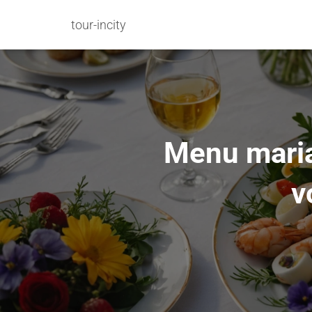
tour-incity
Menu maria
v