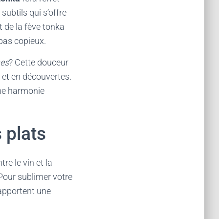
ubtils qui s’offre
t de la fève tonka
epas copieux.
hes
? Cette douceur
 et en découvertes.
une harmonie
 plats
re le vin et la
. Pour sublimer votre
 apportent une