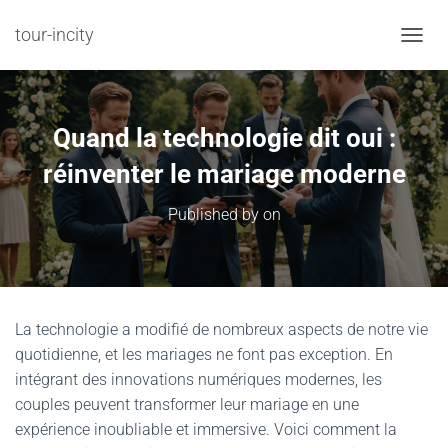
tour-incity
TOGGL
Quand la technologie dit oui :
réinventer le mariage moderne
Published by
on
La technologie a modifié de nombreux aspects de notre vie
quotidienne, et les mariages ne font pas exception. En
intégrant des innovations numériques modernes, les
couples peuvent transformer leur mariage en une
expérience inoubliable et immersive. Voici comment la