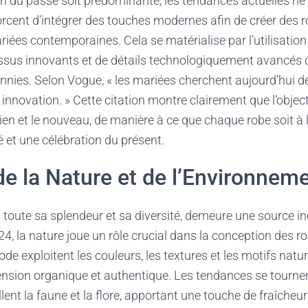
ion du passé soit prédominante, les tendances actuelles ne
orcent d’intégrer des touches modernes afin de créer des ro
iées contemporaines. Cela se matérialise par l’utilisatio
ssus innovants et de détails technologiquement avancés q
ennies. Selon Vogue, « les mariées cherchent aujourd’hui d
 innovation. » Cette citation montre clairement que l’object
cien et le nouveau, de manière à ce que chaque robe soit à 
t une célébration du présent.
de la Nature et de l’Environnem
 toute sa splendeur et sa diversité, demeure une source i
024, la nature joue un rôle crucial dans la conception des 
e exploitent les couleurs, les textures et les motifs natur
nsion organique et authentique. Les tendances se tourne
ent la faune et la flore, apportant une touche de fraîcheur