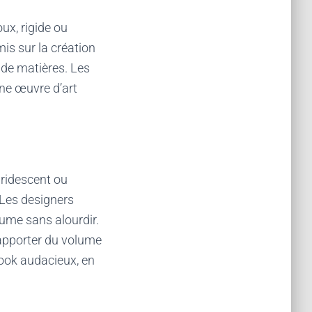
ux, rigide ou
mis sur la création
 de matières. Les
une œuvre d’art
iridescent ou
 Les designers
ume sans alourdir.
d’apporter du volume
 look audacieux, en