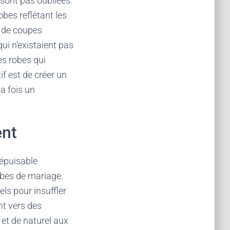
 sont pas oubliées.
bes reflétant les
n de coupes
ui n’existaient pas
es robes qui
if est de créer un
la fois un
ent
népuisable
robes de mariage.
els pour insuffler
nt vers des
 et de naturel aux