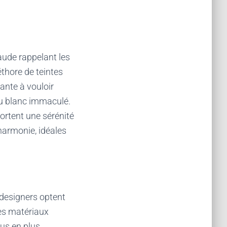
aude rappelant les
éthore de teintes
ante à vouloir
du blanc immaculé.
portent une sérénité
harmonie, idéales
designers optent
des matériaux
lus en plus