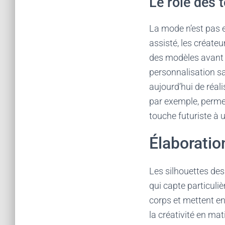
Le rôle des 
La mode n’est pas e
assisté, les créate
des modèles avant 
personnalisation sa
aujourd’hui de réali
par exemple, perme
touche futuriste à 
Élaboratio
Les silhouettes des
qui capte particuli
corps et mettent e
la créativité en ma