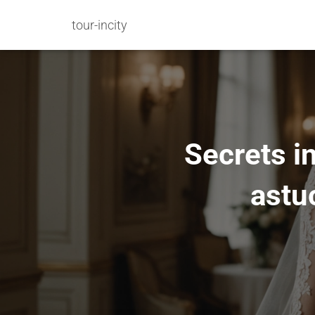
tour-incity
Secrets i
astu