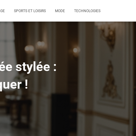
AGE
SPORTS ET LOISIRS
MODE
TECHNOLOGIES
e stylée :
uer !