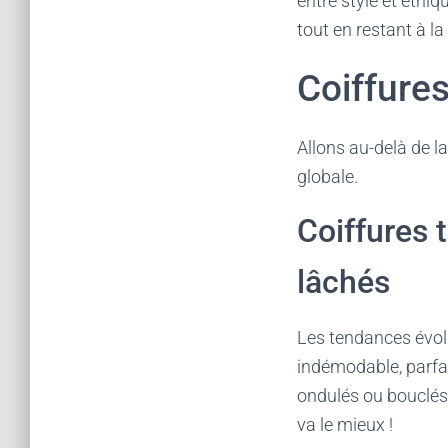
entre style et éthi
tout en restant à l
Coiffures
Allons au-delà de la
globale.
Coiffures 
lâchés
Les tendances évolu
indémodable, parfai
ondulés ou bouclés
va le mieux !