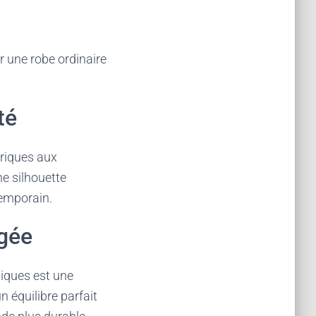
r une robe ordinaire
té
triques aux
ne silhouette
temporain.
gée
giques est une
n équilibre parfait