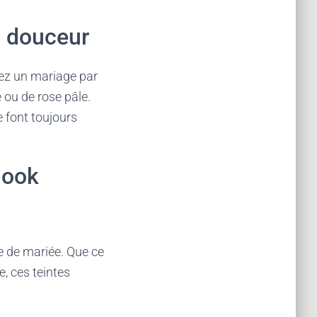
n douceur
nez un mariage par
 ou de rose pâle.
e font toujours
look
e de mariée. Que ce
, ces teintes