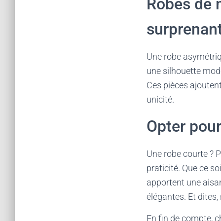
Robes de m
surprenan
Une robe asymétriqu
une silhouette mode
Ces pièces ajouten
unicité.
Opter pour 
Une robe courte ? Po
praticité. Que ce so
apportent une aisa
élégantes. Et dites
En fin de compte, ch