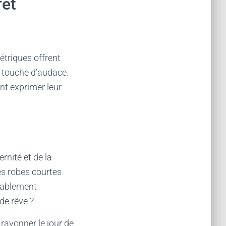
fet
étriques offrent
e touche d’audace.
nt exprimer leur
ernité et de la
les robes courtes
diablement
de rêve ?
 rayonner le jour de