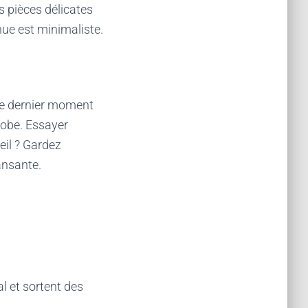
s pièces délicates
nue est minimaliste.
 le dernier moment
robe. Essayer
eil ? Gardez
ansante.
al et sortent des