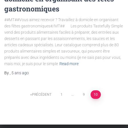
gastronomiques
##MT##Vous aimez recevoir ? Travaillez à domicile en organisant
des fêtes gastronomiques#/MT## Les produits Tastefully Simple
vend des produits alimentaires faciles à préparer, des entrées aux
desserts en passant par les assaisonnements, les sauces et les
articles cadeaux spécialisés. Leur catalogue comprend plus de 80
produits alimentaires simples et savoureux, qui peuvent être
préparés avec deux ingrédients ou moins (je ne sais pas pour vous,
mais moi, je suis pour le simple
Read more
By
,
5 ans
ago
PRÉCÉDENT
1
…
9
10