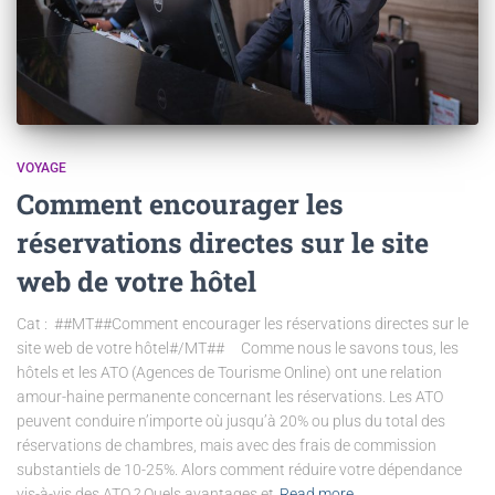
VOYAGE
Comment encourager les
réservations directes sur le site
web de votre hôtel
Cat : ##MT##Comment encourager les réservations directes sur le
site web de votre hôtel#/MT## Comme nous le savons tous, les
hôtels et les ATO (Agences de Tourisme Online) ont une relation
amour-haine permanente concernant les réservations. Les ATO
peuvent conduire n’importe où jusqu’à 20% ou plus du total des
réservations de chambres, mais avec des frais de commission
substantiels de 10-25%. Alors comment réduire votre dépendance
vis-à-vis des ATO ? Quels avantages et
Read more