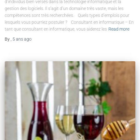
d’individus bien versés dans la technologie informatique et la
gestion des logiciels. Il s’agit d’un domaine très vaste, mais les
compétences sont très recherchées. Quels types d’emplois pour
lesquels vous pourriez postuler ? Consultant en informatique – En
tant que consultant en informatique, vous aiderez les
Read more
By
,
5 ans
ago