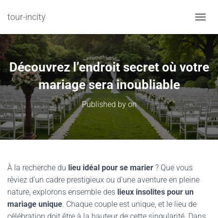
tour-incity
TOGGL
Découvrez l’endroit secret où votre
mariage sera inoubliable
Published by
on
À la recherche du
lieu idéal pour se marier
? Que vous
rêviez d’un cadre prestigieux ou d’une aventure en pleine
nature, explorons ensemble des
lieux insolites pour un
mariage unique
. Chaque couple est unique, et le lieu de
célébration doit être à la hauteur de cette singularité. Dans