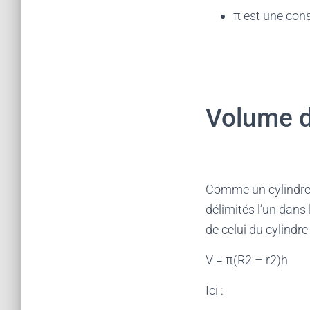
π est une cons
Volume d’
Comme un cylindre c
délimités l’un dans
de celui du cylindre 
V = π(R2 – r2)h
Ici :