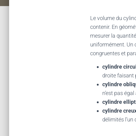
Le volume du cylindr
contenir. En géomét
mesurer la quantité 
uniformément. Un c
congruentes et paral
cylindre circul
droite faisant
cylindre obliq
n’est pas égal 
cylindre ellipt
cylindre creux
délimités l’un 