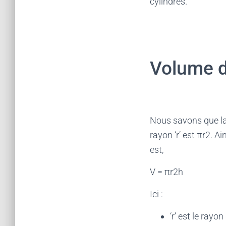
cylindres.
Volume d’
Nous savons que la b
rayon ‘r’ est πr2. Ai
est,
V = πr2h
Ici :
‘r’ est le rayo