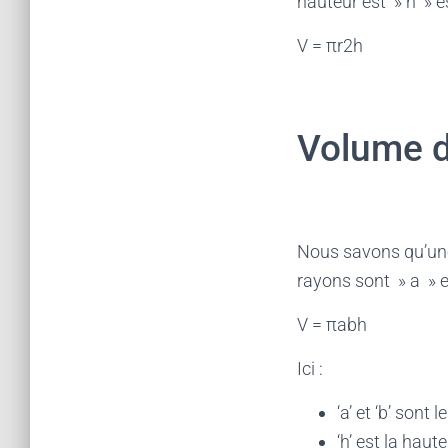
hauteur est » h » es
V = πr2h
Volume d’
Nous savons qu’une 
rayons sont » a » et
V = πabh
Ici :
‘a’ et ‘b’ sont 
‘h’ est la haut