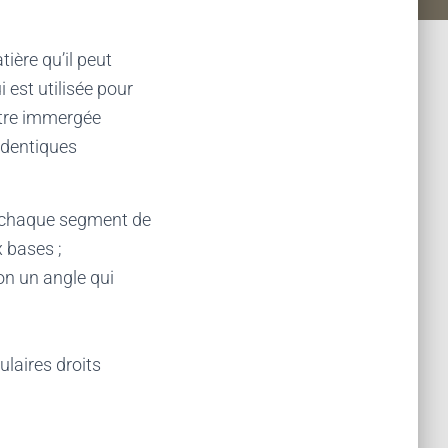
ière qu’il peut
i est utilisée pour
 être immergée
identiques
t chaque segment de
x bases ;
on un angle qui
ulaires droits