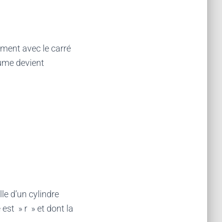
ement avec le carré
lume devient
le d’un cylindre
 est » r » et dont la