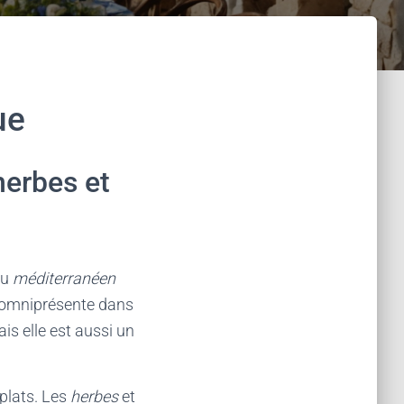
ue
 herbes et
du
méditerranéen
st omniprésente dans
ais elle est aussi un
 plats. Les
herbes
et