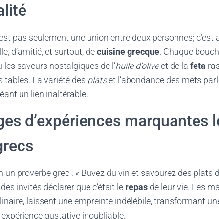
lité
est pas seulement une union entre deux personnes; c’est 
le, d’amitié, et surtout, de
cuisine grecque
. Chaque bouch
 les saveurs nostalgiques de l’
huile d’olive
et de la
feta
ras
 tables. La variété des
plats
et l’abondance des mets parl
éant un lien inaltérable.
es d’expériences marquantes l
grecs
 un proverbe grec : « Buvez du vin et savourez des plats dé
des invités déclarer que c’était le
repas
de leur vie. Les m
ulinaire, laissent une empreinte indélébile, transformant u
expérience gustative inoubliable.