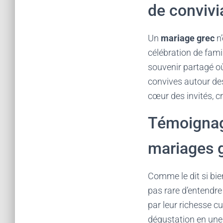
de convivia
Un
mariage grec
n’
célébration de famil
souvenir partagé où
convives autour des
cœur des invités, cr
Témoignag
mariages 
Comme le dit si bien
pas rare d’entendre 
par leur richesse c
dégustation en une 