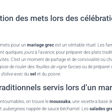
tion des mets lors des célébrat
 mets pour un
mariage grec
est un véritable rituel. Les fa
ent quelques
jours
à l’avance, pour préparer des plats tradi
tivités. C’est un moment de partage et de convivialité où
agisse de rouler des
feuilles de vigne farcies
ou de préparer
 d’olive
avec du
sel
et du
poivre
.
traditionnels servis lors d’un ma
ontournables, on trouve le
moussaka
, une
recette
à base 
t
aubergines
, nappée de sauce béchamel. Les
salades gr