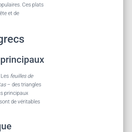
pulaires. Ces plats
fête et de
grecs
 principaux
. Les
feuilles de
tas
– des triangles
ts principaux
sont de véritables
que