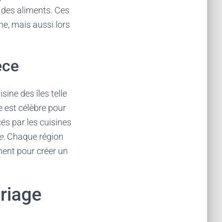
s des aliments. Ces
e, mais aussi lors
èce
sine des îles telle
te est célèbre pour
és par les cuisines
e
. Chaque région
nent pour créer un
ariage