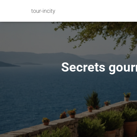
tour-incity
Secrets gour