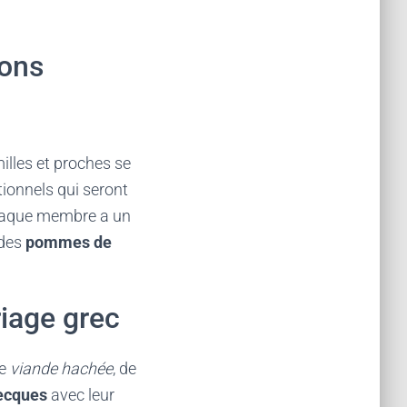
ions
milles et proches se
tionnels qui seront
 chaque membre a un
 des
pommes de
riage grec
de
viande hachée
, de
ecques
avec leur