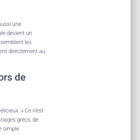
aussi une
ée devient un
semblent les
ent directement au
ors de
licieux. » Ce n’est
ariages grecs, de
ne simple