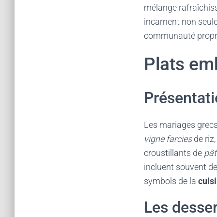
mélange rafraîchis
incarnent non seul
communauté propre 
Plats em
Présentati
Les mariages grecs
vigne farcies
de riz,
croustillants de
pât
incluent souvent de
symbols de la
cuis
Les desser