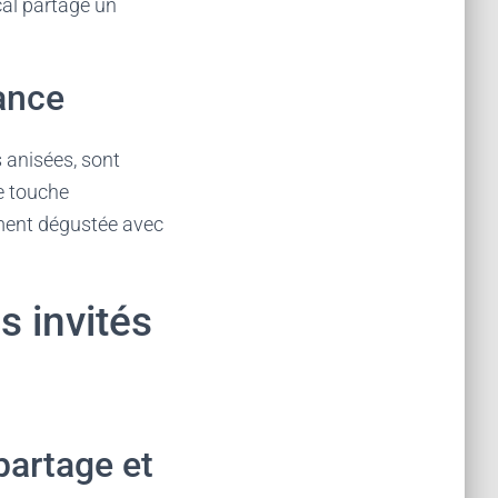
ocal partage un
ance
s anisées, sont
ne touche
ement dégustée avec
s invités
partage et