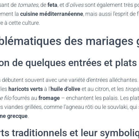
sant de
tomates
, de
feta
, et d’
olives
sont également très po
ement la
cuisine méditerranéenne
, mais aussi l’esprit de 
à cette culture.
blématiques des mariages 
on de quelques entrées et plats
 débutent souvent avec une variété d’entrées alléchantes
 les
haricots verts
à l’
huile d’olive
et au citron, et les
tiropi
e filo
fourrés au
fromage
– enchantent les palais. Les pla
s viandes grillées, comme l’agneau rôti ou le souvlaki, qui 
ine grecque
.
ts traditionnels et leur symboli