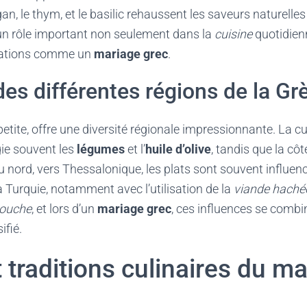
an, le thym, et le basilic rehaussent les saveurs naturelle
 un rôle important non seulement dans la
cuisine
quotidienn
rations comme un
mariage grec
.
des différentes régions de la Gr
etite, offre une diversité régionale impressionnante. La cui
gie souvent les
légumes
et l’
huile d’olive
, tandis que la cô
Au nord, vers Thessalonique, les plats sont souvent influenc
a Turquie, notamment avec l’utilisation de la
viande haché
touche
, et lors d’un
mariage grec
, ces influences se combi
ifié.
t traditions culinaires du m