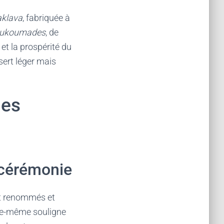
aklava
, fabriquée à
oukoumades
, de
et la prospérité du
sert léger mais
des
a cérémonie
ont renommés et
lle-même souligne