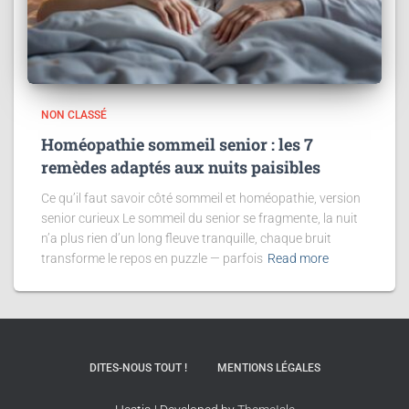
NON CLASSÉ
Homéopathie sommeil senior : les 7
remèdes adaptés aux nuits paisibles
Ce qu’il faut savoir côté sommeil et homéopathie, version
senior curieux Le sommeil du senior se fragmente, la nuit
n’a plus rien d’un long fleuve tranquille, chaque bruit
transforme le repos en puzzle — parfois
Read more
DITES-NOUS TOUT !
MENTIONS LÉGALES