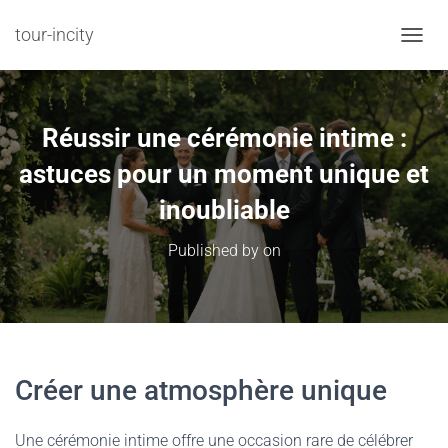
tour-incity
TOGGL
Réussir une cérémonie intime :
astuces pour un moment unique et
inoubliable
Published by
on
Créer une atmosphère unique
Une cérémonie intime offre une occasion rare de célébrer