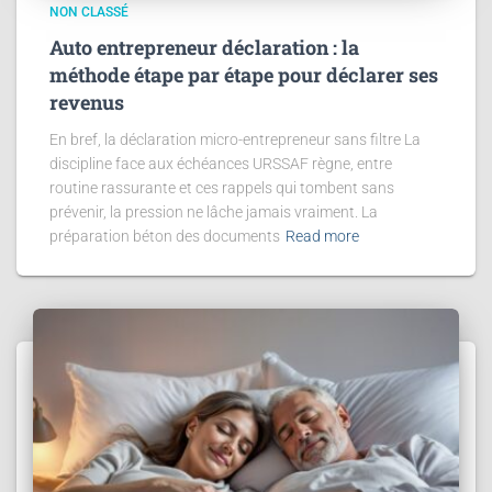
NON CLASSÉ
Auto entrepreneur déclaration : la
méthode étape par étape pour déclarer ses
revenus
En bref, la déclaration micro-entrepreneur sans filtre La
discipline face aux échéances URSSAF règne, entre
routine rassurante et ces rappels qui tombent sans
prévenir, la pression ne lâche jamais vraiment. La
préparation béton des documents
Read more