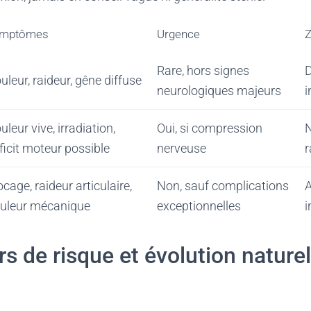
mptômes
Urgence
Z
Rare, hors signes
D
uleur, raideur, gêne diffuse
neurologiques majeurs
i
uleur vive, irradiation,
Oui, si compression
N
ficit moteur possible
nerveuse
r
ocage, raideur articulaire,
Non, sauf complications
A
uleur mécanique
exceptionnelles
i
rs de risque et évolution naturel