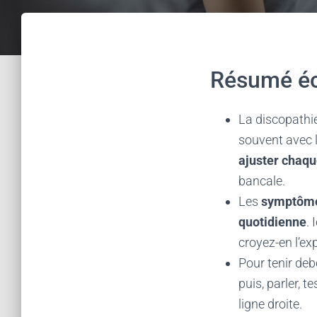
Résumé écl
La discopathie
souvent avec l
ajuster chaqu
bancale.
Les
symptômes
quotidienne
. 
croyez-en l’ex
Pour tenir debo
puis, parler, 
ligne droite.