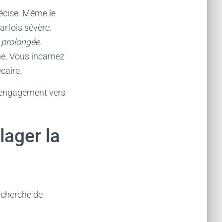
récise. Même le
parfois sévère.
p prolongée
.
ne. Vous incarnez
caire.
 l’engagement vers
lager la
recherche de