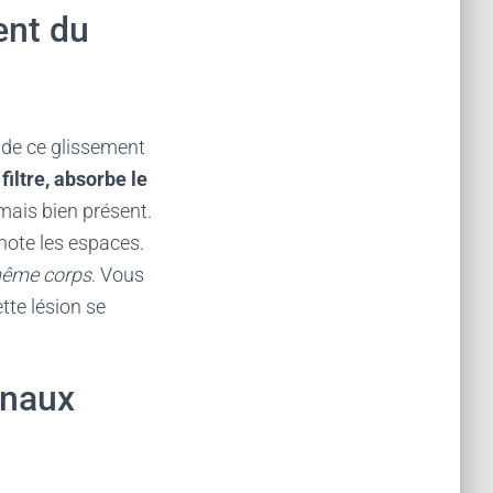
ent du
é de ce glissement
filtre, absorbe le
 mais bien présent.
gnote les espaces.
 même corps
. Vous
ette lésion se
gnaux