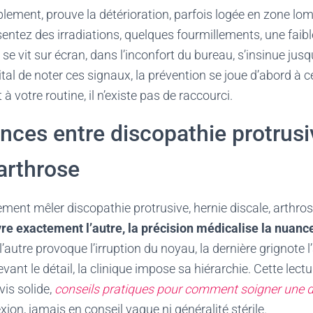
blement, prouve la détérioration, parfois logée en zone lo
sentez des irradiations, quelques fourmillements, une faibl
 se vit sur écran, dans l’inconfort du bureau, s’insinue ju
 vital de noter ces signaux, la prévention se joue d’abord à 
 à votre routine, il n’existe pas de raccourci.
ences entre discopathie protrusi
 arthrose
ement mêler discopathie protrusive, hernie discale, arthro
re exactement l’autre, la précision médicalise la nuanc
l’autre provoque l’irruption du noyau, la dernière grignote l’a
ant le détail, la clinique impose sa hiérarchie. Cette lect
vis solide,
conseils pratiques pour comment soigner une d
lexion, jamais en conseil vague ni généralité stérile.