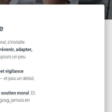
e
al, s’installe
révenir, adapter,
oujours un peu
et vigilance
 – et pas un détail,
t soutien moral
. Et
igzag, jamais en