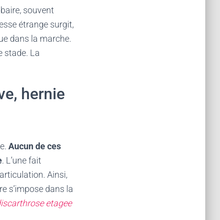
mbaire, souvent
esse étrange surgit,
sque dans la marche.
ce stade. La
ve, hernie
se.
Aucun de ces
e
. L’une fait
rticulation. Ainsi,
ure s’impose dans la
iscarthrose etagee