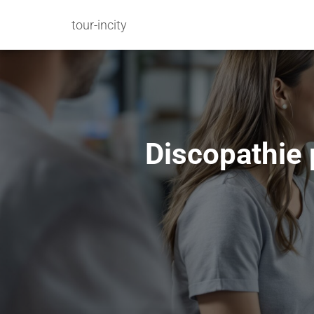
tour-incity
Discopathie 