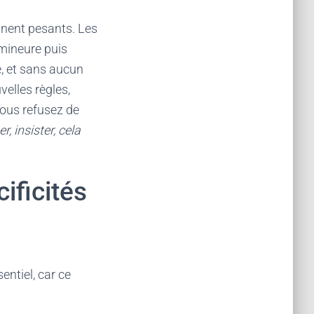
ennent pesants. Les
 mineure puis
é, et sans aucun
velles règles,
vous refusez de
, insister, cela
ificités
entiel, car ce