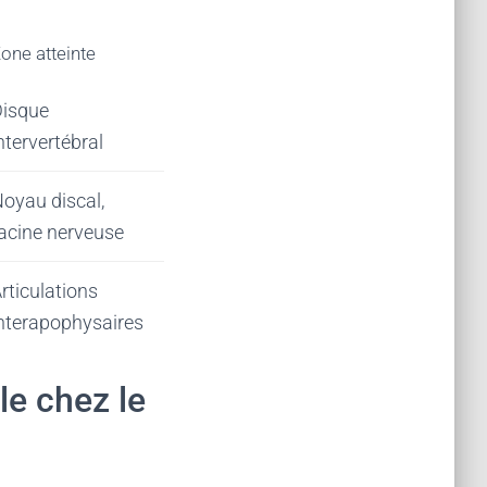
one atteinte
isque
ntervertébral
oyau discal,
acine nerveuse
rticulations
nterapophysaires
le chez le