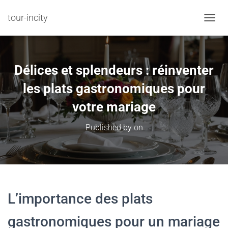
tour-incity
TOGGL
Délices et splendeurs : réinventer
les plats gastronomiques pour
votre mariage
Published by
on
L’importance des plats
gastronomiques pour un mariage