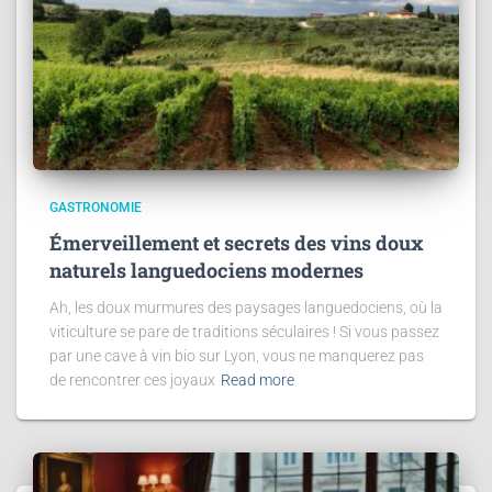
GASTRONOMIE
Émerveillement et secrets des vins doux
naturels languedociens modernes
Ah, les doux murmures des paysages languedociens, où la
viticulture se pare de traditions séculaires ! Si vous passez
par une cave à vin bio sur Lyon, vous ne manquerez pas
de rencontrer ces joyaux
Read more