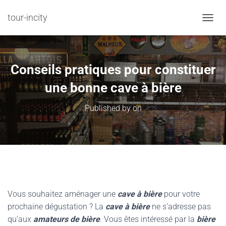
tour-incity
TOGGL
Conseils pratiques pour constituer
une bonne cave à bière
Published by
on
Vous souhaitez aménager une
cave à bière
pour votre
prochaine dégustation ? La
cave à bière
ne s’adresse pas
qu’aux
amateurs de bière
. Vous êtes intéressé par la
bière