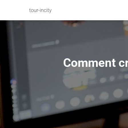
tour-incity
Comment cré