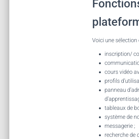
Fonction
platefor
Voici une sélection
inscription/ c
communication
cours vidéo av
profils d’utilis
panneau d’admi
d’apprentissag
tableaux de bo
système de no
messagerie ;
recherche de