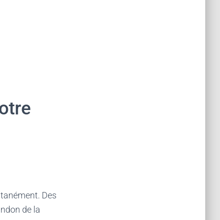
otre
antanément. Des
andon de la