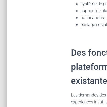
système de pa
support de plu
notifications ;
partage social
Des fonct
platefor
existant
Les demandes des c
expériences insuffi