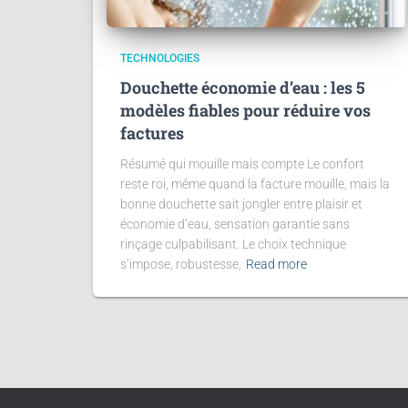
TECHNOLOGIES
Douchette économie d’eau : les 5
modèles fiables pour réduire vos
factures
Résumé qui mouille mais compte Le confort
reste roi, même quand la facture mouille, mais la
bonne douchette sait jongler entre plaisir et
économie d’eau, sensation garantie sans
rinçage culpabilisant. Le choix technique
s’impose, robustesse,
Read more