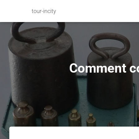
tour-incity
Comment con