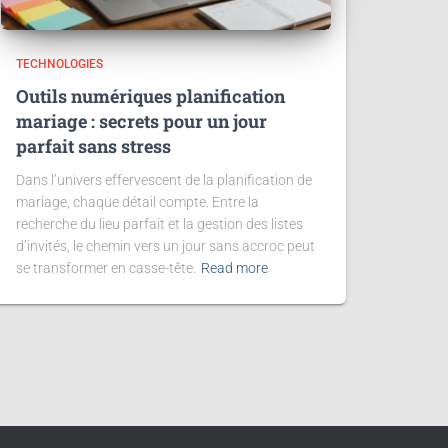
TECHNOLOGIES
Outils numériques planification
mariage : secrets pour un jour
parfait sans stress
Dans l’univers effervescent de la planification de
mariage, chaque détail compte. Entre la
recherche du lieu parfait et la gestion des listes
d’invités, le chemin vers un jour sans accroc peut
se transformer en casse-tête.
Read more