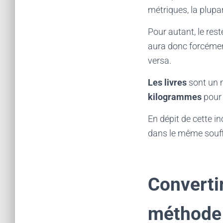
métriques, la plupa
Pour autant, le res
aura donc forcémen
versa.
Les livres
sont un m
kilogrammes
pour 
En dépit de cette i
dans le même souffl
Converti
méthode 