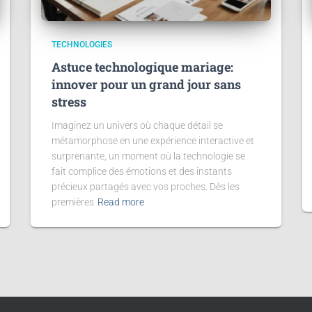
TECHNOLOGIES
Astuce technologique mariage:
innover pour un grand jour sans
stress
Imaginez un univers où chaque détail se
métamorphose en une expérience interactive et
surprenante, un moment où la technologie se
fait complice des émotions et des instants
précieux partagés avec vos proches. Dès les
premières
Read more