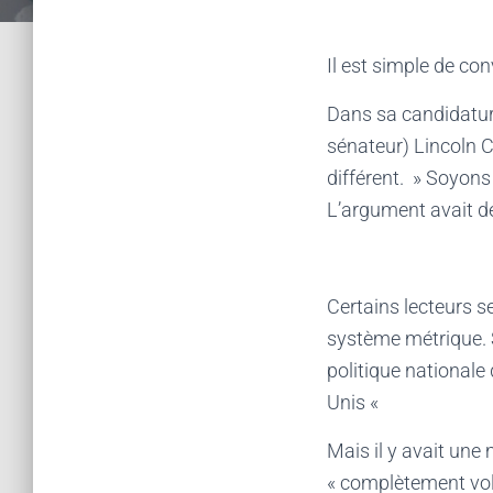
Il est simple de co
Dans sa candidature
sénateur) Lincoln 
différent. » Soyon
L’argument avait d
Certains lecteurs s
système métrique. S
politique nationale
Unis «
Mais il y avait une 
« complètement vol