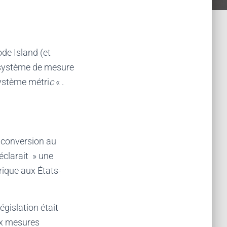
de Island (et
n système de mesure
système métri
c
« .
a conversion au
éclarait » une
rique aux États-
égislation était
x mesures